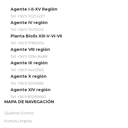
Agente I-II-XV Región
Tel: +56 9 3021 4227
Agente IV región
Tel: +56 9 71431200
Planta Bioils XIII-V-VI-VII
Tel: +56 9 57850154
Agente VIII región
Tel: +56 9 5394 8488
Agente IX región
Tel: +56 9 94413160
Agente X región
Tel: +56 9 50141656
Agente XIV región
Tel: +56 9 85269660
MAPA DE NAVEGACIÓN
Quiénes Somos
Puntos Limpios