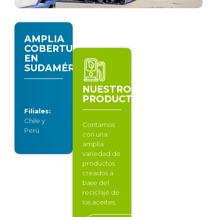
AMPLIA
COBERTURA
EN
SUDAMÉRICA
NUESTROS
PRODUCTOS
Filiales:
Chile y
Contamos
Perú
con una
amplia
variedad de
productos
creados a
base del
reciclaje de
los aceites.