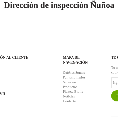
Dirección de inspección Ñuñoa
HOME
NOSOTROS
PUNTOS LIMPIOS
SERVICIOS
PRODUCT
IÓN AL CLIENTE
MAPA DE
TE
NAVEGACIÓN
Tu m
coor
Quiénes Somos
Puntos Limpios
Servicios
Ingr
tu
Productos
Ema
Planeta Bioils
-VII
Noticias
Contacto