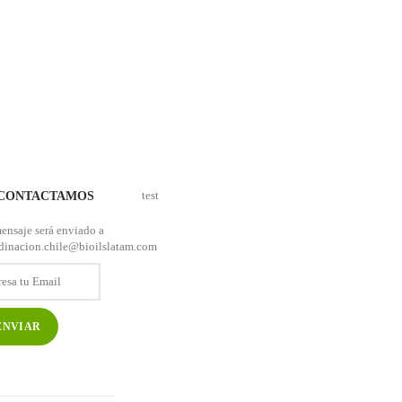
OS
PLANETA BIOILS
NOTICIAS
CONTACTO
test
 CONTACTAMOS
ensaje será enviado a
dinacion.chile@bioilslatam.com
esa
il
*