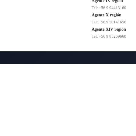
Agente IX región
Tel: +56 9 94413160
Agente X región
Tel: +56 9 50141656
Agente XIV región
Tel: +56 9 85269660