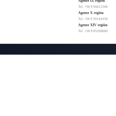
Agente IX región
Tel: +56 9 94413160
Agente X región
Tel: +56 9 50141656
Agente XIV región
Tel: +56 9 85269660