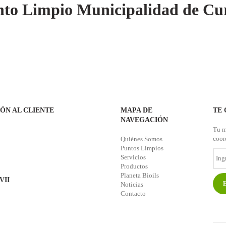
to Limpio Municipalidad de Cu
HOME
NOSOTROS
PUNTOS LIMPIOS
SERVICIOS
PRODUCT
IÓN AL CLIENTE
MAPA DE
TE
NAVEGACIÓN
Tu m
coor
Quiénes Somos
Puntos Limpios
Servicios
Ingr
tu
Productos
Ema
Planeta Bioils
-VII
Noticias
Contacto