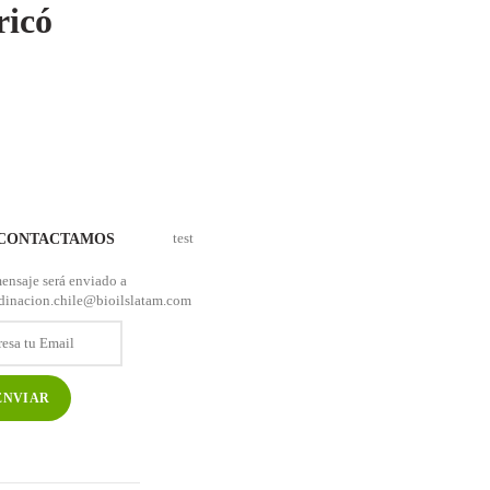
ricó
OS
PLANETA BIOILS
NOTICIAS
CONTACTO
test
 CONTACTAMOS
ensaje será enviado a
dinacion.chile@bioilslatam.com
esa
il
*